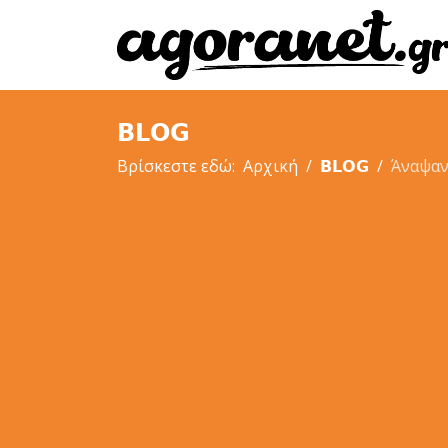
𝗕𝗟𝗢𝗚
Βρίσκεστε εδώ:
Αρχική
𝗕𝗟𝗢𝗚
Άναψαν