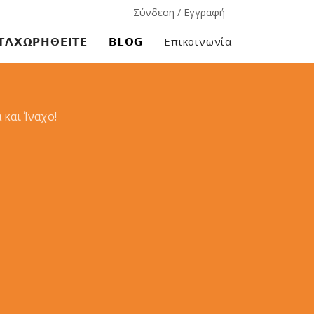
Σύνδεση / Εγγραφή
𝝖𝝬𝝮𝝦𝝜𝝝𝝚𝝞𝝩𝝚
𝗕𝗟𝗢𝗚
Επικοινωνία
και Ίναχο!
×