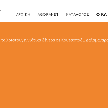
ΑΡΧΙΚΗ
AGORANET
ΚΑΤΑΛΟΓΟΣ
𝝟𝝖
 τα Χριστουγεννιάτικα δέντρα σε Κουτσοπόδι, Δαλαμανάρα 