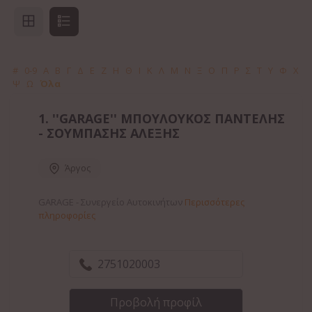
#
0-9
Α
Β
Γ
Δ
Ε
Ζ
Η
Θ
Ι
Κ
Λ
Μ
Ν
Ξ
Ο
Π
Ρ
Σ
Τ
Υ
Φ
Χ
Ψ
Ω
Όλα
1.
''GARAGE'' ΜΠΟΥΛΟΥΚΟΣ ΠΑΝΤΕΛΗΣ
- ΣΟΥΜΠΑΣΗΣ ΑΛΕΞΗΣ
Άργος
GARAGE - Συνεργείο Αυτοκινήτων
Περισσότερες
πληροφορίες
2751020003
Προβολή προφίλ