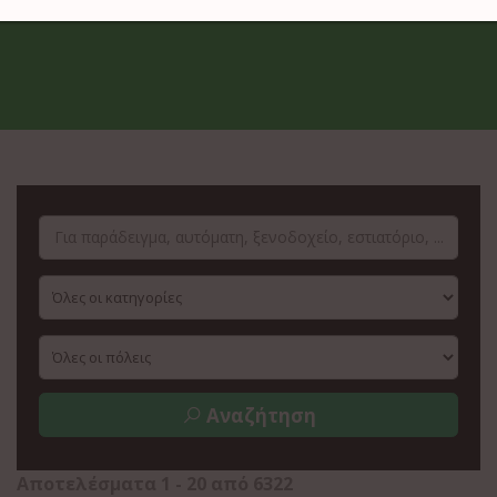
Αναζήτηση
Αποτελέσματα
1
-
20
από
6322