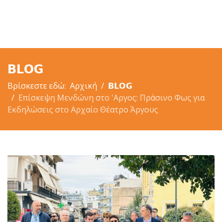
𝗕𝗟𝗢𝗚
Βρίσκεστε εδώ:
Αρχική
𝗕𝗟𝗢𝗚
Επίσκεψη Μενδώνη στο 'Αργος: Πράσινο Φως για
Εκδηλώσεις στο Αρχαίο Θέατρο Άργους