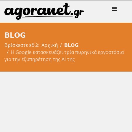
𝗕𝗟𝗢𝗚
Βρίσκεστε εδώ:
Αρχική
𝗕𝗟𝗢𝗚
Η Google κατασκευάζει τρία πυρηνικά εργοστάσια
για την εξυπηρέτηση της AI της
×