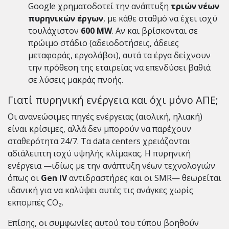
Google χρηματοδοτεί την ανάπτυξη
τριών νέων
πυρηνικών έργων
, με κάθε σταθμό να έχει ισχύ
τουλάχιστον
600 MW
. Αν και βρίσκονται σε
πρώιμο στάδιο (αδειοδοτήσεις, άδειες
μεταφοράς, εργολάβοι), αυτά τα έργα δείχνουν
την πρόθεση της εταιρείας να επενδύσει βαθιά
σε λύσεις μακράς πνοής.
Γιατί πυρηνική ενέργεια και όχι μόνο ΑΠΕ;
Οι ανανεώσιμες πηγές ενέργειας (αιολική, ηλιακή)
είναι κρίσιμες, αλλά δεν μπορούν να παρέχουν
σταθερότητα 24/7. Τα data centers χρειάζονται
αδιάλειπτη ισχύ υψηλής κλίμακας. Η πυρηνική
ενέργεια —ιδίως με την ανάπτυξη νέων τεχνολογιών
όπως οι
Gen IV
αντιδραστήρες και οι SMR— θεωρείται
ιδανική για να καλύψει αυτές τις ανάγκες χωρίς
εκπομπές CO₂.
Επίσης, οι συμφωνίες αυτού του τύπου βοηθούν