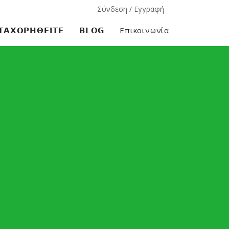
Σύνδεση / Εγγραφή
𝝖𝝬𝝮𝝦𝝜𝝝𝝚𝝞𝝩𝝚
𝗕𝗟𝗢𝗚
Επικοινωνία