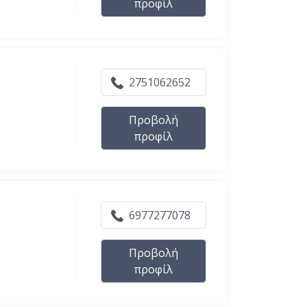
προφίλ
2751062652
Προβολή
προφίλ
6977277078
Προβολή
προφίλ