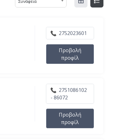
Συνάφεια
2752023601
Προβολή
προφίλ
2751086102
- 86072
Προβολή
προφίλ