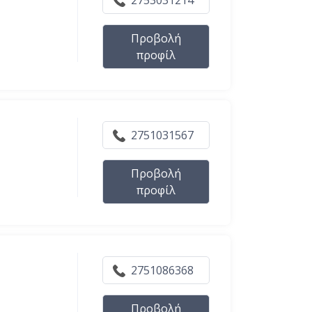
2753031214
Προβολή
προφίλ
2751031567
Προβολή
προφίλ
2751086368
Προβολή