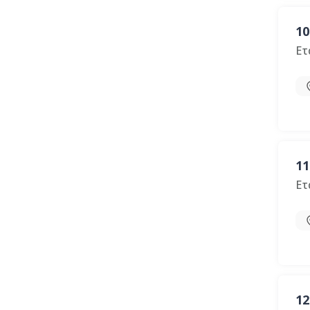
10
Ετ
11
Ετ
12