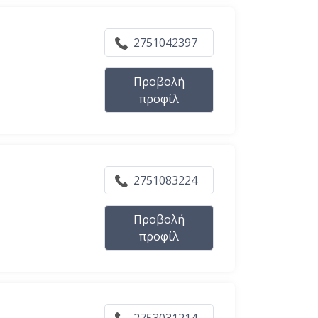
2751042397
Προβολή
προφίλ
2751083224
Προβολή
προφίλ