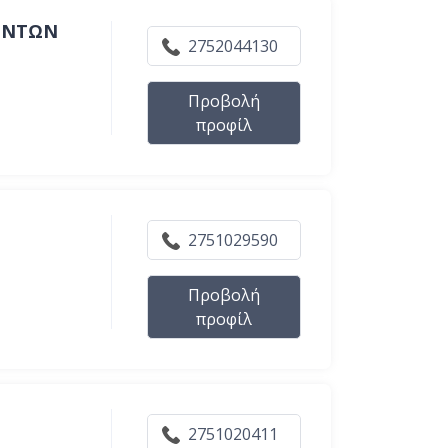
ΙΟΝΤΩΝ
2752044130
Προβολή
προφίλ
2751029590
Προβολή
προφίλ
2751020411