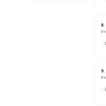
8.
Ετ
9.
Ετ