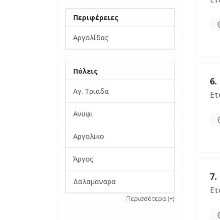
Περιφέρειες
Αργολίδας
Πόλεις
6.
Αγ. Τριαδα
Ετ
Ανυφι
Αργολικο
Άργος
7.
Δαλαμαναρα
Ετ
Περισσότερα
(+)