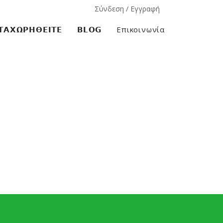
Σύνδεση / Εγγραφή
𝝖𝝬𝝮𝝦𝝜𝝝𝝚𝝞𝝩𝝚
𝗕𝗟𝗢𝗚
Επικοινωνία