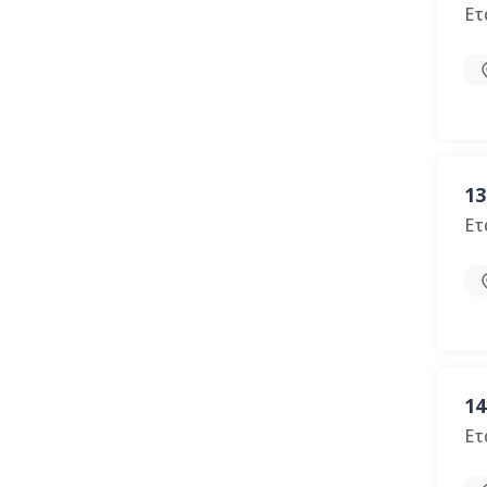
Ετ
13
Ετ
14
Ετ